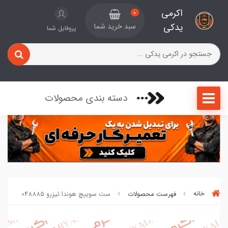
اکرمی
0
یدکی
سبد خرید شما
پروفایل شما
دسته بندی محصولات
خانه
فهرست محصولات
ست سوییچ هوندا تیزرو 048885