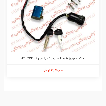
ست سوییچ هوندا درب باک پالسی کد 0496254
3,240,000 تومان