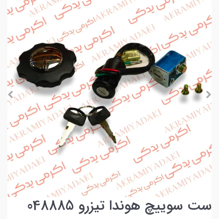
ست سوییچ هوندا تیزرو 048885