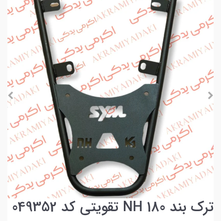
ترک بند NH 180 تقویتی کد 049352