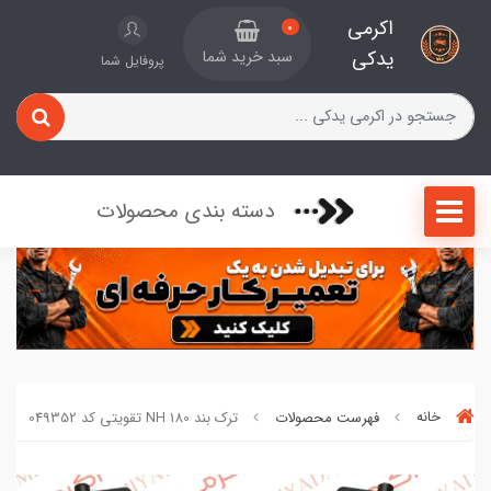
اکرمی
0
یدکی
سبد خرید شما
پروفایل شما
دسته بندی محصولات
خانه
فهرست محصولات
ترک بند NH 180 تقویتی کد 049352