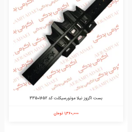
بست اگزوز نیلا موتورسیکلت کد 33501652
1,360,000 تومان