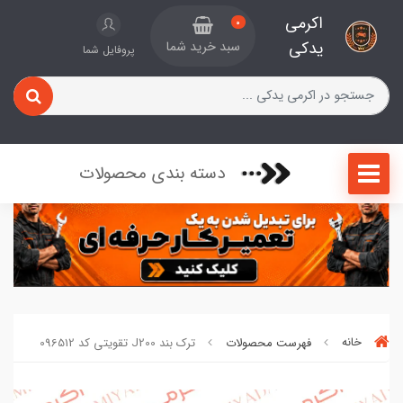
اکرمی
0
یدکی
سبد خرید شما
پروفایل شما
دسته بندی محصولات
خانه
فهرست محصولات
ترک بند J200 تقویتی کد 096512