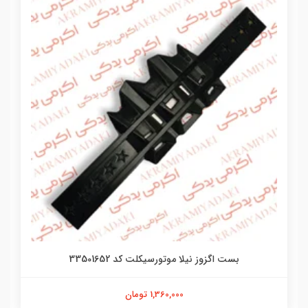
بست اگزوز نیلا موتورسیکلت کد 33501652
1,360,000 تومان