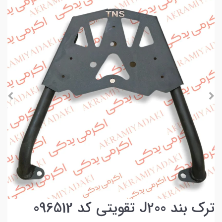
ترک بند J200 تقویتی کد 096512