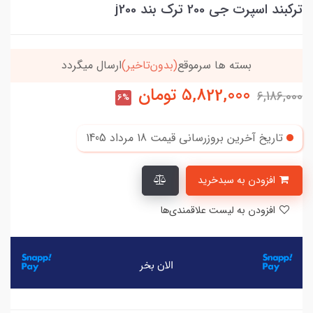
ترکبند اسپرت جی 200 ترک بند j200
خریدتو به
5میلیون
برسون،ارسالت‌رایگانه
5,822,000
تومان
6,186,000
6%
تاریخ آخرین بروزرسانی قیمت
18 مرداد 1405
افزودن به سبدخرید
افزودن به لیست علاقمندی‌ها