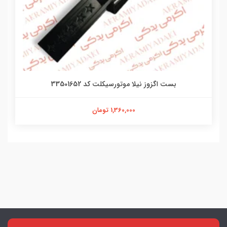
بست اگزوز نیلا موتورسیکلت کد 33501652
1,360,000 تومان