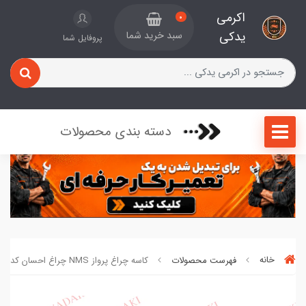
اکرمی
0
یدکی
سبد خرید شما
پروفایل شما
دسته بندی محصولات
خانه
فهرست محصولات
کاسه چراغ پرواز NMS چراغ احسان کد 7931555