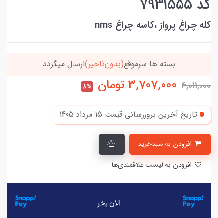
کد 7931555
کله چراغ پرواز ،کاسه چراغ nms
تاخیر)
ارسال میگردد
خریدتو به
5میلیون
برسون،ارسا
3,707,000
تومان
4,011,000
8%
تاریخ آخرین بروزرسانی قیمت
15 مرداد 1405
افزودن به سبدخرید
افزودن به لیست علاقمندی‌ها