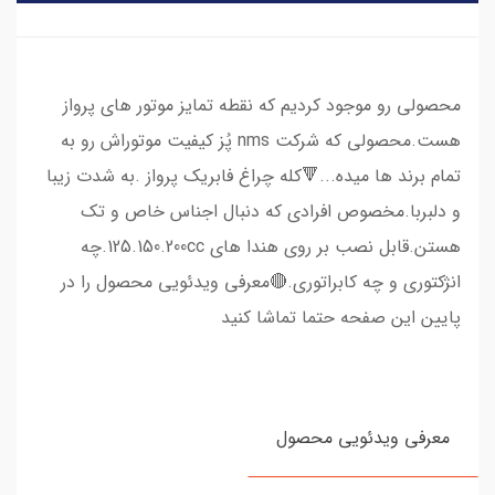
​​​​محصولی رو موجود کردیم که نقطه تمایز موتور های پرواز
هست.محصولی که شرکت nms پُز کیفیت موتوراش رو به
تمام برند ها میده...🔻کله چراغ فابریک پرواز .به شدت زیبا
و دلبربا.مخصوص افرادی که دنبال اجناس خاص و تک
هستن.قابل نصب بر روی هندا های 125.150.200cc.چه
انژکتوری و چه کابراتوری.🔴معرفی ویدئویی محصول را در
پایین این صفحه حتما تماشا کنید
معرفی ویدئویی محصول