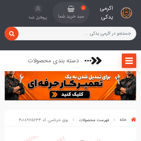
اکرمی
0
یدکی
سبد خرید شما
پروفایل شما
دسته بندی محصولات
خانه
فهرست محصولات
بوق خرناسی کد 4018975634