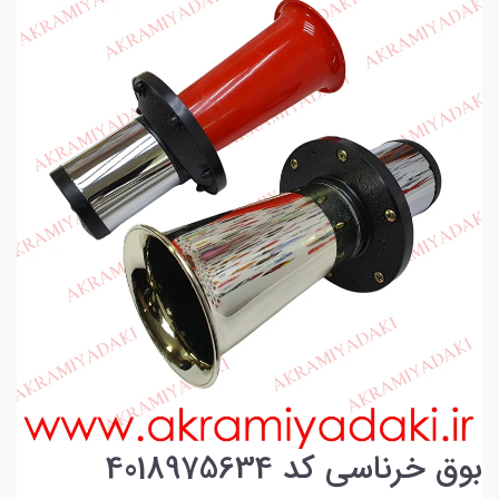
بوق خرناسی کد 4018975634