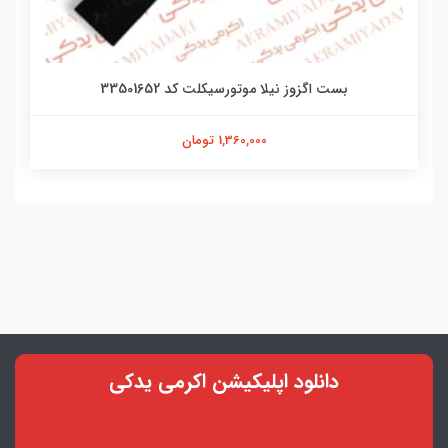
بست اگزوز نیلا موتورسیکلت کد 33501652
1,360,000 تومان
دانلود اپلیکیشن اکرمی یدکی