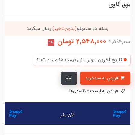
بوق گاوی
خریدتو به
5میلیون
برسون،ارسالت‌رایگانه
2,548,000
تومان
2,594,000
2%
تاریخ آخرین بروزرسانی قیمت
15 مرداد 1405
افزودن به سبدخرید
افزودن به لیست علاقمندی‌ها