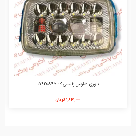
بلوری دافوس پلیسی کد 07925845
1,841,000 تومان