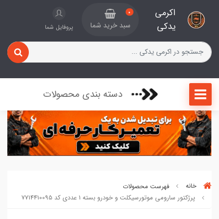
اکرمی
0
یدکی
سبد خرید شما
پروفایل شما
دسته بندی محصولات
خانه
فهرست محصولات
پرژکتور سارومی موتورسیکلت و خودرو بسته 1 عددی کد 7714410095