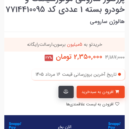
خودرو بسته 1 عددی کد 7714410095
هالوژن سارومی
این کالا رو میتونی
4 قسطه
بخری
2,350,000
تومان
3,187,000
27%
تاریخ آخرین بروزرسانی قیمت
16 مرداد 1405
افزودن به سبدخرید
افزودن به لیست علاقمندی‌ها