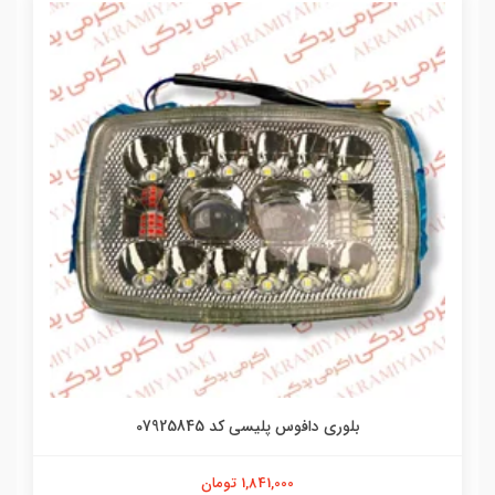
بلوری دافوس پلیسی کد 07925845
1,841,000 تومان