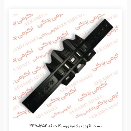
بست اگزوز نیلا موتورسیکلت کد 33501652