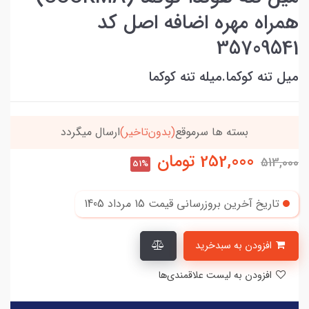
همراه مهره اضافه اصل کد
35709541
میل تنه کوکما.میله تنه کوکما
خریدتو به
5میلیون
برسون،ارسالت‌رایگانه
252,000
تومان
513,000
51%
تاریخ آخرین بروزرسانی قیمت
15 مرداد 1405
افزودن به سبدخرید
افزودن به لیست علاقمندی‌ها