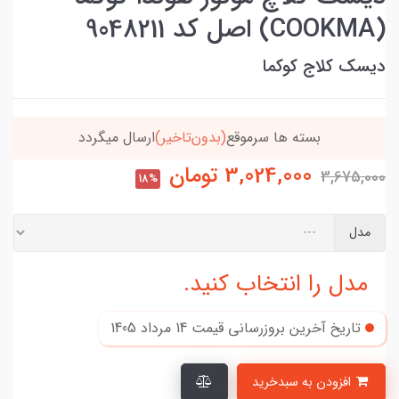
(COOKMA) اصل کد 9048211
دیسک کلاج کوکما
بسته ها سرموقع
(بدون‌تاخیر)
ارسال میگردد
3,024,000
تومان
3,675,000
18%
مدل
مدل را انتخاب کنید.
تاریخ آخرین بروزرسانی قیمت
14 مرداد 1405
افزودن به سبدخرید