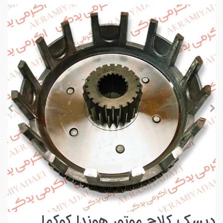
دیسک کلاچ موتور هوندا کوکما