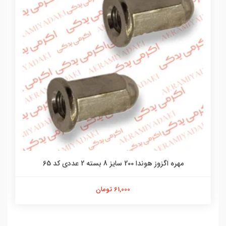
مهره اگزوز هوندا 200 سایز 8 بسته 2 عددی کد 65
61,000 تومان