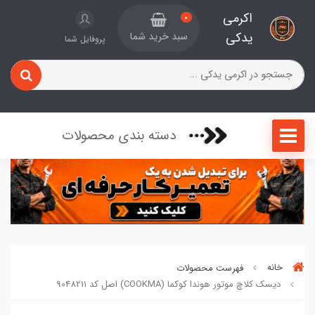
اکرمی
0
یدکی
سبد خرید شما
پروفایل شما
دسته بندی محصولات
خانه
فهرست محصولات
دیسک کلاچ موتور هوندا کوکما (COOKMA) اصل کد 9048211