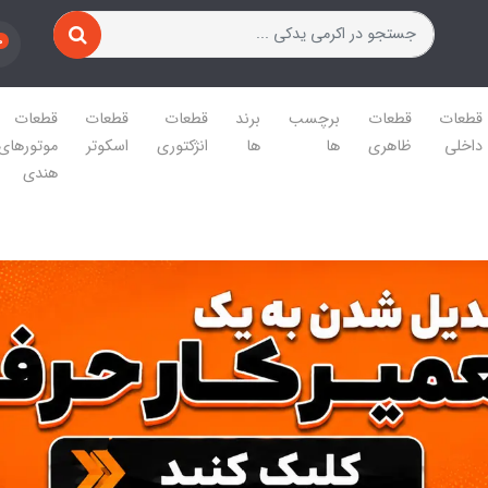
0
قطعات
قطعات
برچسب
برند
قطعات
قطعات
قطعات
داخلی
ظاهری
ها
ها
انژکتوری
اسکوتر
موتورهای
هندی