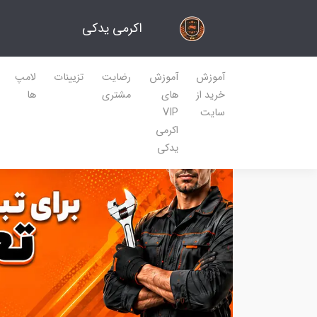
اکرمی یدکی
آموزش
آموزش
رضایت
تزیینات
لامپ
خرید از
های
مشتری
ها
سایت
VIP
اکرمی
یدکی