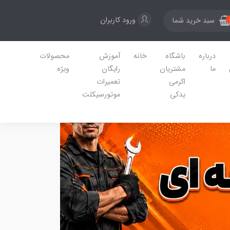
ورود کاربران
سبد خرید شما
درباره
باشگاه
خانه
آموزش
محصولات
ما
مشتریان
رایگان
ویژه
اکرمی
تعمیرات
یدکی
موتورسیکلت