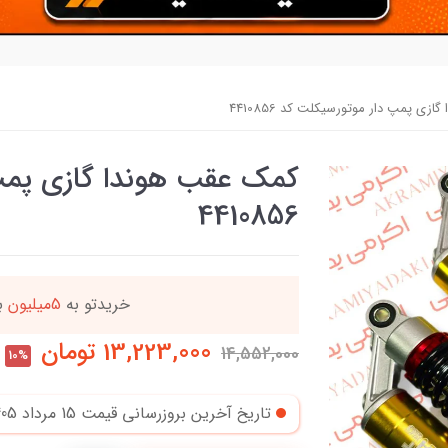
زی پمپ دار موتورسیکلت کد 4410856
کمک عقب هوندا گازی پمپ
4410856
دد
خریدتو به
5میلیون
بر
13,223,000
تومان
14,552,000
10%
تاریخ آخرین بروزرسانی قیمت
15 مرداد 1405