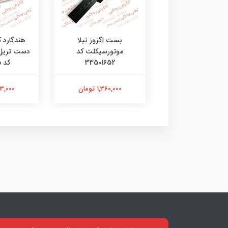
ی جی چراغ طلایی
بست اگزوز نیلا
هندگارد 
موتورسیکلت کد
33501652
کد 4602135
201,000 تومان
1,360,000 تومان
2,313,000