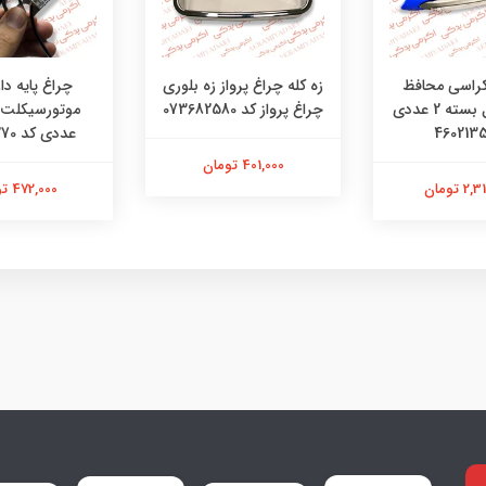
چراغ پایه دار
کراسی محافظ
زه کله چراغ پرواز زه بلوری
دست تریل بسته 2 عددی
چراغ پرواز کد 073682580
عددی کد 48481270
401,000 تومان
472,000 تومان
 تومان