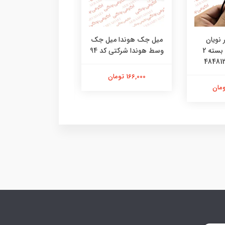
 نویان
میل جک هوندا میل جک
درب کلاج هوندا قاب 
موتورسیکلت بسته 2
وسط هوندا شرکتی کد 94
هوندا شرکتی کد
096042804851
166,000 تومان
3,580,000 تومان