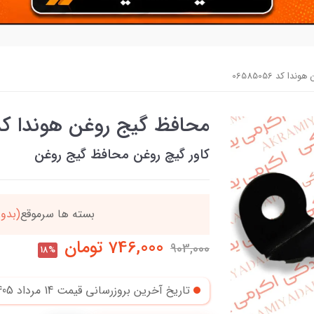
ا کد 06585056
محافظ گیج روغن هوندا کد 585056
کاور گیچ روغن محافظ گیج روغن
دد
خریدتو به
5میلیون
بر
746,000
تومان
903,000
18%
تاریخ آخرین بروزرسانی قیمت
14 مرداد 1405