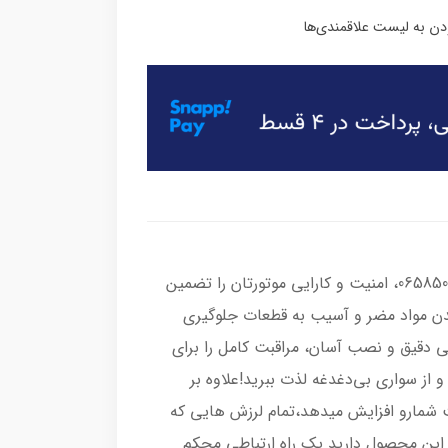
محافظ گیج روغن موتورسیکلت هوندا کد 06585056، امنیت و کارایی موتورتان را تضمین
شدن مواد مضر و آسیب به قطعات جلوگیری
حی دقیق و نصب آسان، مراقبت کامل را برای
و از سواری بی‌دغدغه لذت ببرید!علاوه بر
 شمارو افزایش میدهد،تمام لرزش هایی که
 با این محصول دارید یک راه ارتباطی محکم