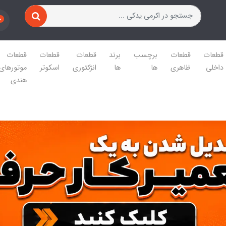
0
قطعات
قطعات
برچسب
برند
قطعات
قطعات
قطعات
داخلی
ظاهری
ها
ها
انژکتوری
اسکوتر
موتورهای
هندی