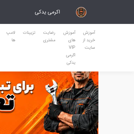
اکرمی یدکی
آموزش
آموزش
رضایت
تزیینات
لامپ
خرید از
های
مشتری
ها
سایت
VIP
اکرمی
یدکی