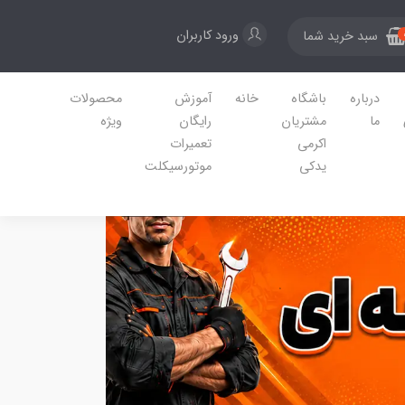
ورود کاربران
سبد خرید شما
درباره
باشگاه
خانه
آموزش
محصولات
ما
مشتریان
رایگان
ویژه
اکرمی
تعمیرات
یدکی
موتورسیکلت