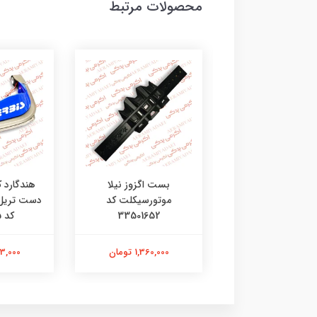
محصولات مرتبط
ی جی چراغ طلایی
بست اگزوز نیلا
هندگارد 
موتورسیکلت کد
33501652
کد 4602135
201,000 تومان
1,360,000 تومان
2,313,000