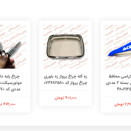
چراغ پایه دار
کراسی محافظ
زه کله چراغ پرواز زه بلوری
دست تریل بسته 2 عددی
چراغ پرواز کد 073682580
عددی کد 48481270
401,000 تومان
472,000 تومان
 تومان