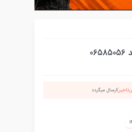
06
سون،ارسالت‌رایگانه