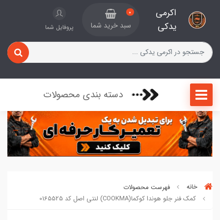
اکرمی
0
یدکی
سبد خرید شما
پروفایل شما
دسته بندی محصولات
خانه
فهرست محصولات
کمک فنر جلو هوندا کوکما(COOKMA) لنتی اصل کد 0165525