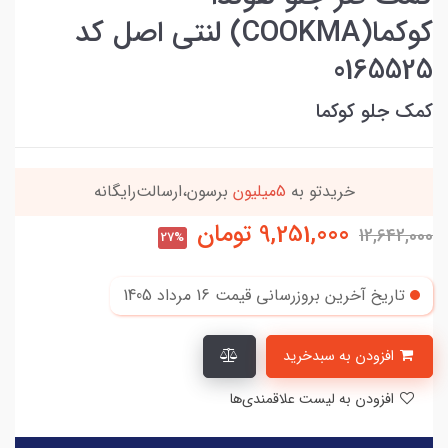
کوکما(COOKMA) لنتی اصل کد
0165525
کمک جلو کوکما
سون،ارسالت‌رایگانه
این کالا رو میتونی
4 قسطه
9,251,000
تومان
12,642,000
27%
تاریخ آخرین بروزرسانی قیمت
16 مرداد 1405
افزودن به سبدخرید
افزودن به لیست علاقمندی‌ها