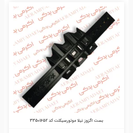
بست اگزوز نیلا موتورسیکلت کد 33501652