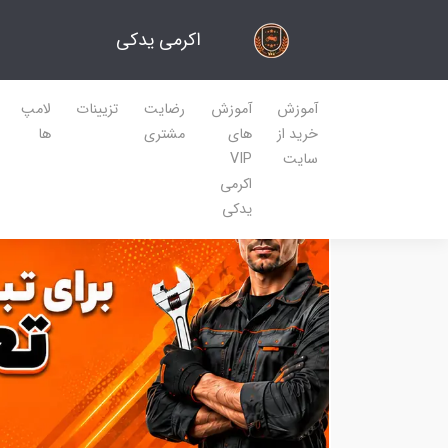
اکرمی یدکی
آموزش
آموزش
رضایت
تزیینات
لامپ
خرید از
های
مشتری
ها
سایت
VIP
اکرمی
یدکی