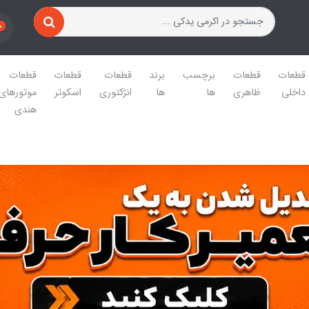
0
قطعات
قطعات
برچسب
برند
قطعات
قطعات
قطعات
داخلی
ظاهری
ها
ها
انژکتوری
اسکوتر
موتورهای
هندی