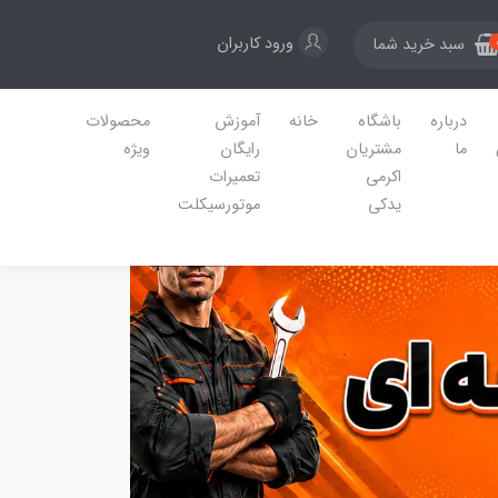
ورود کاربران
سبد خرید شما
درباره
باشگاه
خانه
آموزش
محصولات
ما
مشتریان
رایگان
ویژه
اکرمی
تعمیرات
یدکی
موتورسیکلت