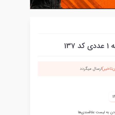
13
برسون،ارسالت‌رایگانه