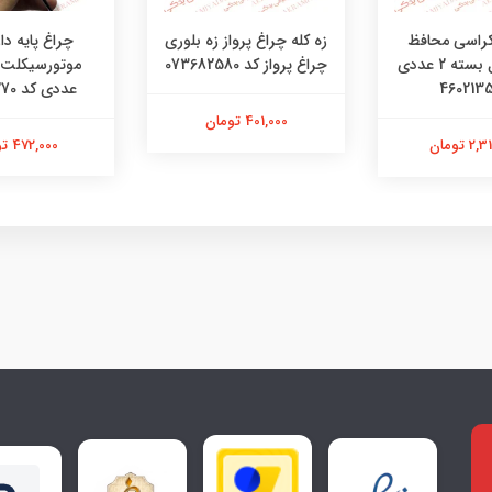
چراغ پایه دار
کراسی محافظ
زه کله چراغ پرواز زه بلوری
دست تریل بسته 2 عددی
چراغ پرواز کد 073682580
عددی کد 48481270
401,000 تومان
472,000 تومان
 تومان