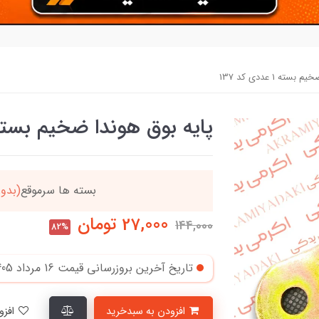
ته 1 عددی کد 137
پایه بوق هوندا ضخیم بسته 1 عددی کد 7
یگردد
خریدتو به
5میلیون
27,000
تومان
144,000
82%
تاریخ آخرین بروزرسانی قیمت
16 مرداد 1405
افزودن به سبدخرید
افزودن به لیست علاقمندی‌ها