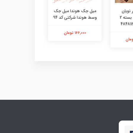
 نویان
میل جک هوندا میل جک
درب کلاج هوندا قاب 
موتورسیکلت بسته 2
وسط هوندا شرکتی کد 94
هوندا شرکتی کد
096042804851
166,000 تومان
3,580,000 تومان