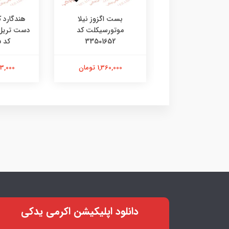
ی جی چراغ طلایی
بست اگزوز نیلا
هندگارد 
موتورسیکلت کد
33501652
کد 4602135
201,000 تومان
1,360,000 تومان
2,313,000
دانلود اپلیکیشن اکرمی یدکی