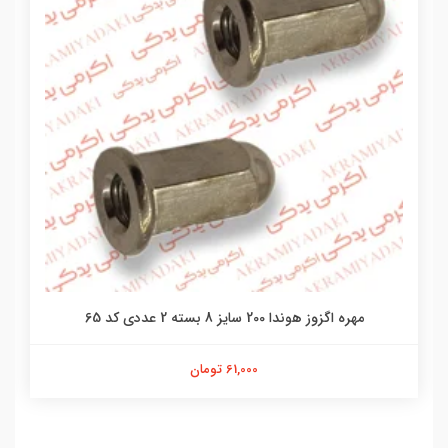
مهره اگزوز هوندا 200 سایز 8 بسته 2 عددی کد 65
61,000 تومان