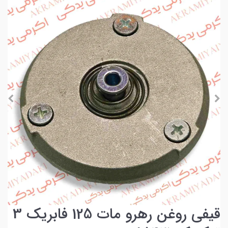
قیفی روغن رهرو مات 125 فابریک 3