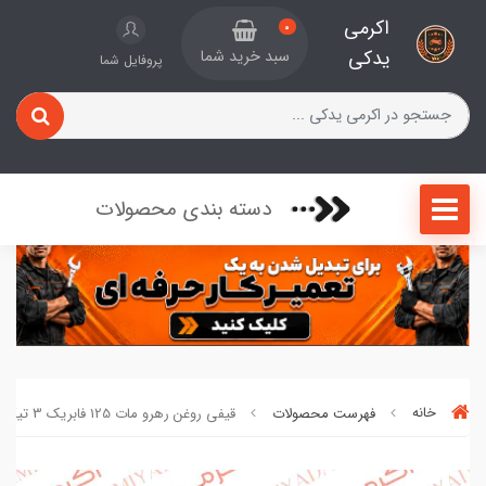
اکرمی
0
یدکی
سبد خرید شما
پروفایل شما
دسته بندی محصولات
خانه
فهرست محصولات
قیفی روغن رهرو مات 125 فابریک 3 تیکه کد 85421