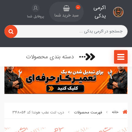
اکرمی
0
یدکی
سبد خرید شما
پروفایل شما
دسته بندی محصولات
خانه
فهرست محصولات
درب لنت عقب هوندا کد 348054