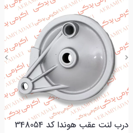
درب لنت عقب هوندا کد 348054