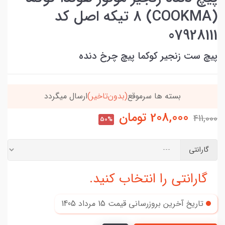
(COOKMA) 8 تیکه اصل کد
07928111
پیچ ست زنجیر کوکما پیچ چرخ دنده
خریدتو به
5میلیون
برسون،ارسالت‌رایگانه
208,000
تومان
411,000
50%
گارانتی
گارانتی را انتخاب کنید.
تاریخ آخرین بروزرسانی قیمت
15 مرداد 1405