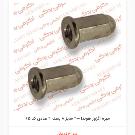
مهره اگزوز هوندا 200 سایز 8 بسته 2 عددی کد 65
61,000 تومان