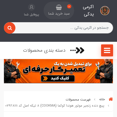
اکرمی
0
یدکی
سبد خرید شما
پروفایل شما
دسته بندی محصولات
خانه
فهرست محصولات
پیچ دنده زنجیر موتور هوندا کوکما (COOKMA) 8 تیکه اصل کد 07928111