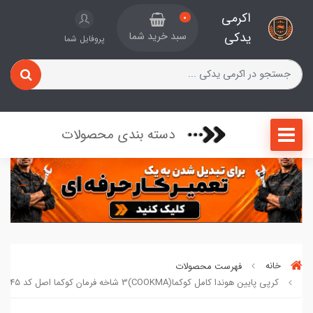
اکرمی
0
یدکی
سبد خرید شما
پروفایل شما
دسته بندی محصولات
خانه
فهرست محصولات
کرپی پایین هوندا کامل کوکما(COOKMA)3 شاخه فرمان کوکما اصل کد 707915245