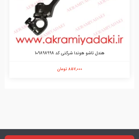
هندل تاشو هوندا شرکتی کد 109898998
857,000 تومان