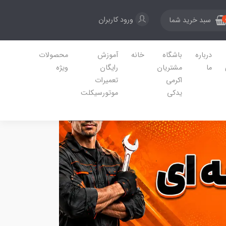
ورود کاربران
سبد خرید شما
درباره
باشگاه
خانه
آموزش
محصولات
ما
مشتریان
رایگان
ویژه
اکرمی
تعمیرات
یدکی
موتورسیکلت