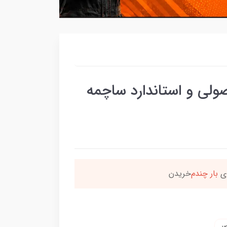
لی و استاندارد ساچمه
ن محصول راضی بودن
بس