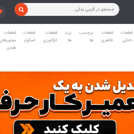
0
قطعات
قطعات
برچسب
برند
قطعات
قطعات
قطعات
داخلی
ظاهری
ها
ها
انژکتوری
اسکوتر
موتورهای
هندی