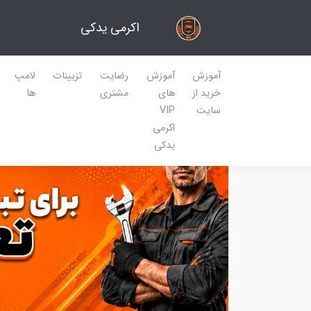
اکرمی یدکی
آموزش
آموزش
رضایت
تزیینات
لامپ
خرید از
های
مشتری
ها
سایت
VIP
اکرمی
یدکی