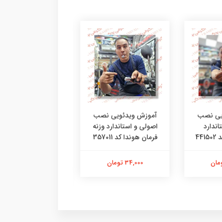
یی نصب
آموزش ویدئویی نصب
آموزش ویدئویی ن
اندارد
اصولی و استاندارد وزنه
اصولی و استاندار
44
فرمان هوندا کد 357011
لاستیک دسته فرمان 
خور کد 25401
34,000 تومان
42,000 تومان