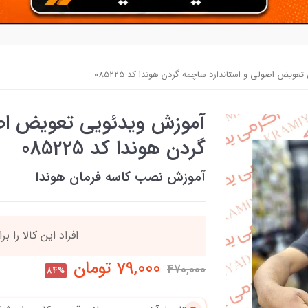
ویض اصولی و استاندارد ساچمه گردن هوندا کد 085225
آموزش ویدئویی تعویض اصو
گردن هوندا کد 085225
آموزش نصب کاسه فرمان هوندا
90٪ خریداران
،از ای
79,000
تومان
470,000
84%