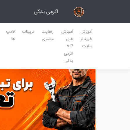
اکرمی یدکی
آموزش
آموزش
رضایت
تزیینات
لامپ
خرید از
های
مشتری
ها
سایت
VIP
اکرمی
یدکی