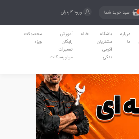
ورود کاربران
سبد خرید شما
درباره
باشگاه
خانه
آموزش
محصولات
ما
مشتریان
رایگان
ویژه
اکرمی
تعمیرات
یدکی
موتورسیکلت