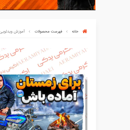
خانه
فهرست محصولات
آموزش ویدئویی آ
این کالا رو میتونی
4 قسطه
بخری