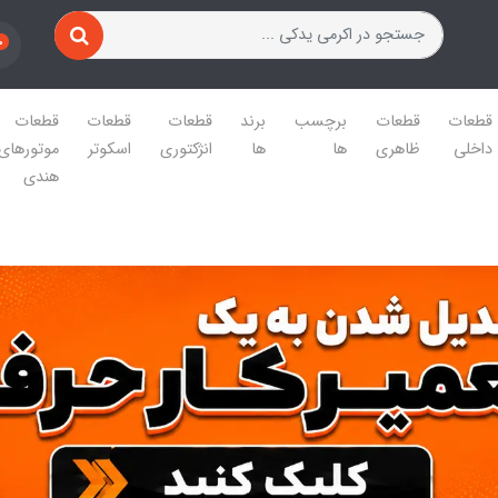
0
قطعات
قطعات
برچسب
برند
قطعات
قطعات
قطعات
داخلی
ظاهری
ها
ها
انژکتوری
اسکوتر
موتورهای
هندی