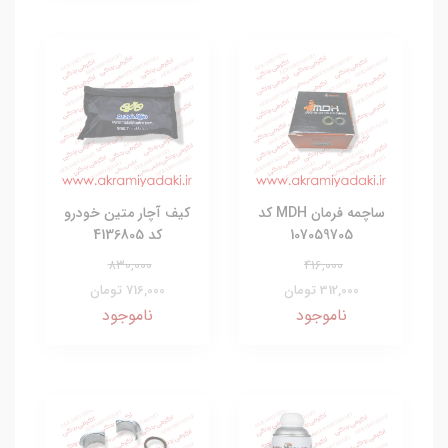
ساچمه فرمان MDH کد
کیف آچار متین خودرو
107059705
کد 4136805
830,000
416,000
312,000 تومان
716,000 تومان
ناموجود
ناموجود