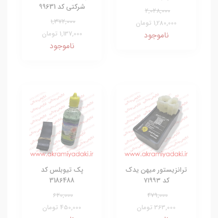
شرکتی کد 99631
2,028,000
1,372,000
1,280,000 تومان
1,137,000 تومان
ناموجود
ناموجود
ترانزیستور میهن یدک
پک تیوبلس کد
کد ۷۱۹۹۳
3186488
620,000
479,000
363,000 تومان
450,000 تومان