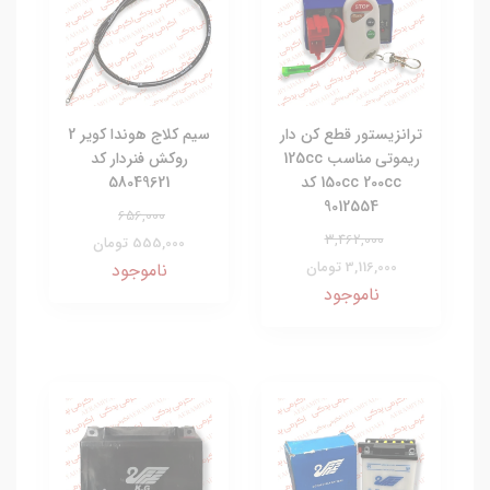
ترانزیستور قطع کن دار
سیم کلاج هوندا کویر 2
ریموتی مناسب 125cc
روکش فنردار کد
150cc 200cc کد
58049621
9012554
656,000
3,462,000
555,000 تومان
3,116,000 تومان
ناموجود
ناموجود