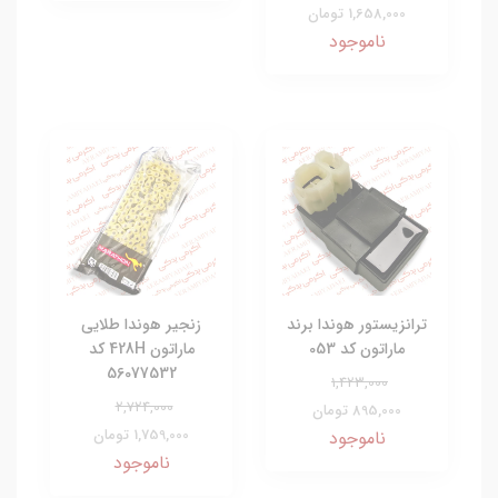
1,658,000 تومان
ناموجود
ترانزیستور هوندا برند
زنجیر هوندا طلایی
ماراتون کد 053
ماراتون 428H کد
56077532
1,423,000
2,724,000
895,000 تومان
1,759,000 تومان
ناموجود
ناموجود