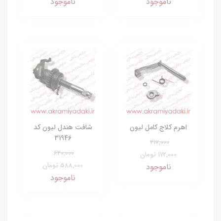
ناموجود
ناموجود
اهرم کلاج کامل لیون
شافت هندل لیون کد
31946
217,000
620,000
172,000 تومان
588,000 تومان
ناموجود
ناموجود