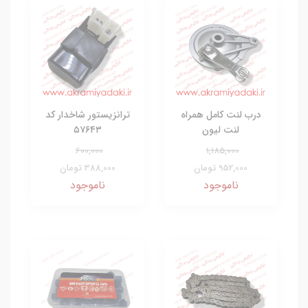
درب لنت کامل همراه
ترانزیستور شاخدار کد
لنت لیون
۵۷۶۴۳
600,000
1,185,000
952,000 تومان
388,000 تومان
ناموجود
ناموجود