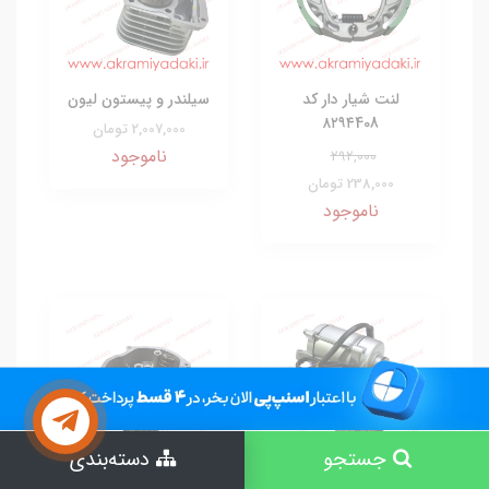
لنت شیار دار کد
سیلندر و پیستون لیون
۸۲۹۴408
2,007,000 تومان
ناموجود
292,000
238,000 تومان
ناموجود
جستجو
دسته‌بندی
استارت کامل هوندا
سرسیلندر 125cc