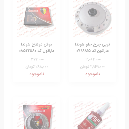
توپی چرخ جلو هوندا
بوش دوشاخ هوندا
ماراتون کد 0798815
ماراتون کد 08522580
372,000
3,064,000
2,949,000 تومان
288,000 تومان
ناموجود
ناموجود