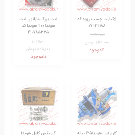
لاکتایت چسب رزوه کد
لنت بزرگ ماراتون لنت
07932188
هوندا 200 هوندا کد
410785335
1,371,000
1,025,000
1,122,000 تومان
895,000 تومان
ناموجود
ناموجود
کاربراتور هوندا125 پیاله
گیربکس کامل هوندا