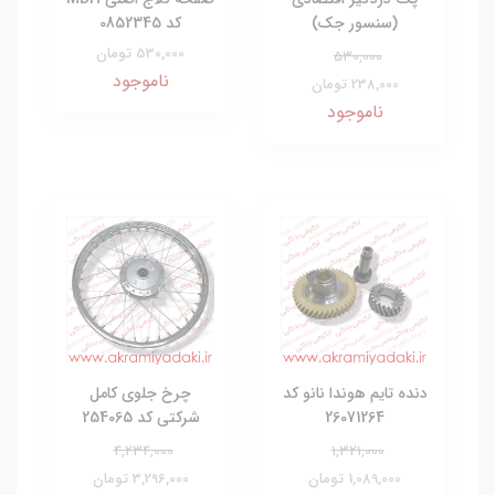
(سنسور جک)
کد 0852345
530,000 تومان
530,000
ناموجود
238,000 تومان
ناموجود
دنده تایم هوندا نانو کد
چرخ جلوی کامل
26071264
شرکتی کد 254065
4,234,000
1,321,000
1,089,000 تومان
3,296,000 تومان