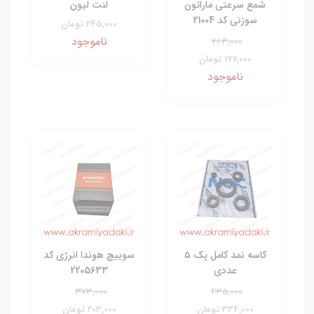
شمع سرعتی ماراتون
لنت لیون
سوزنی کد 21004
245,000 تومان
ناموجود
263,000
177,000 تومان
ناموجود
کاسه نمد کامل پک ۵
سوییچ هوندا انرژی کد
عددی
2205633
373,000
435,000
334,000 تومان
203,000 تومان