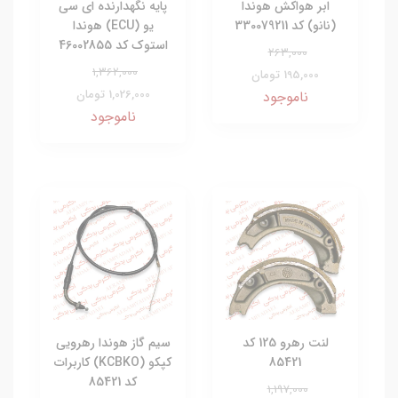
ابر هواکش هوندا
پایه نگهدارنده ای سی
(نانو) کد 330079211
یو (ECU) هوندا
استوک کد 46002855
263,000
1,362,000
195,000 تومان
1,026,000 تومان
ناموجود
ناموجود
لنت رهرو 125 کد
سیم گاز هوندا رهرویی
85421
کپکو (KCBKO) کاربرات
کد 85421
1,197,000