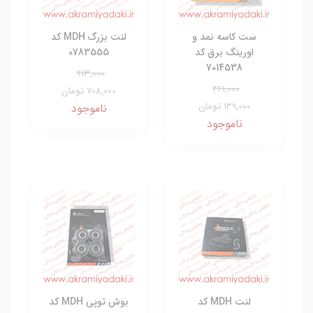
ست کاسه نمد و
لنت بزرگ MDH کد
اورینگ برق کد
0783555
7014538
913,000
261,000
708,000 تومان
139,000 تومان
ناموجود
ناموجود
لنت MDH کد
بوش توپی MDH کد