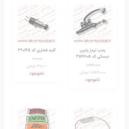
پمپ ترمز پایین
کلید فشاری کد 390145
دیسکی کد 3526105
70,000
1,772,000
49,000 تومان
1,654,000 تومان
ناموجود
ناموجود