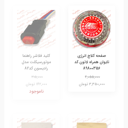
صفحه کلاج انرژی
کلید فلاشر راهنما
تایوان همراه لاتون کد
موتورسیکلت مدل
89800356
رادیسون کد82
215,000
4,055,000
3,350,000 تومان
142,000 تومان
ناموجود