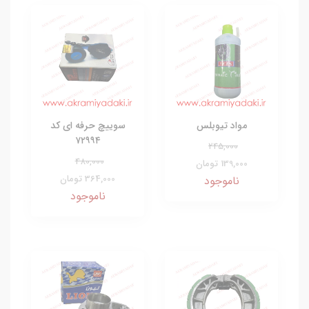
مواد تیوبلس
سوییچ حرفه ای کد
۷۲۹۹۴
245,000
480,000
139,000 تومان
364,000 تومان
ناموجود
ناموجود