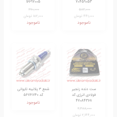
16697005
70459053
270,000
582,000
441,000 تومان
182,000 تومان
ناموجود
ناموجود
ست دنده زنجیر
شمع ۳ پلاتینه تایوانی
فولادی انرژی کد
کد ۵۶۷۶۱۷۴۰
47084368
ناموجود
2,488,000
2,144,000 تومان