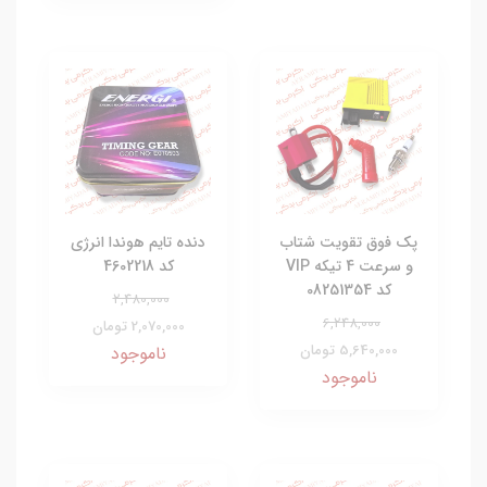
پک فوق تقویت شتاب
دنده تایم هوندا انرژی
و سرعت 4 تیکه VIP
کد 4602218
کد 08251354
2,480,000
6,248,000
2,070,000 تومان
5,640,000 تومان
ناموجود
ناموجود