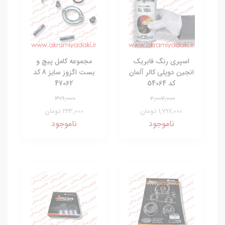
اسپری رنگ فابریک
مجموعه کامل پیچ و
انجین دوپلی کالر آلمان
بست اگزوز سایز 8 کد
کد 54064
47062
319,000
2,007,000
1,797,000 تومان
223,000 تومان
ناموجود
ناموجود