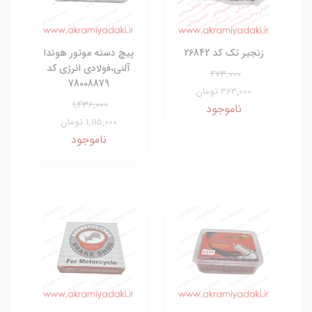
زنجیر تک کد 26842
پیچ دسته موتور هوندا
آلنی،فولادی انرژی کد
473,000
78008879
363,000 تومان
1,436,000
ناموجود
1,115,000 تومان
ناموجود