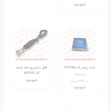
ناموجود
لنت ریسر کد 136855
قفل زنجیری ضد اسید
کد 548712
377,000
ناموجود
292,000 تومان
ناموجود