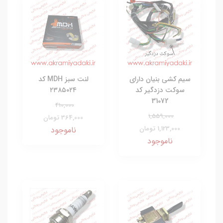
سیم کشی بنیان دارای
لنت سبز MDH کد
سوکت دزدگیر کد
۲۳۸۵۰۲۴
31072
410,000
1,559,000
364,000 تومان
1,123,000 تومان
ناموجود
ناموجود