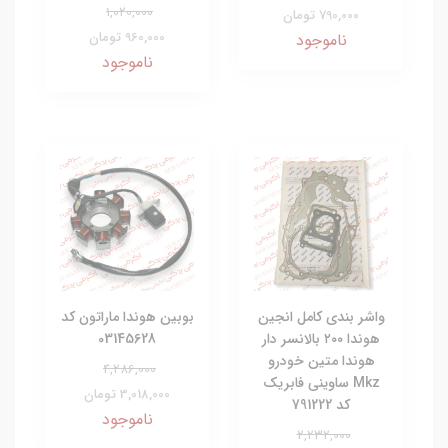
1,020,000
790,000 تومان
960,000 تومان
ناموجود
ناموجود
واشر بندی کامل انجین
بوبین هوندا ماراتون کد
هوندا ۲۰۰ بالانسر دار
03145628
هوندا متین خودرو
4,286,000
Mkz ساوینی فابریک
3,018,000 تومان
کد 791222
ناموجود
2,232,000