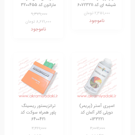
شیشه ای کد 60723211
ماراتون کد 3200455
2,351,000 تومان
9,379,000
ناموجود
8,671,000 تومان
ناموجود
اسپری آستر (پریمر)
ترانزیستور ریسینگ
دوپلی کالر آلمان کد
پاور همراه سوکت کد
6400421
0133221
2,261,000
2,007,000