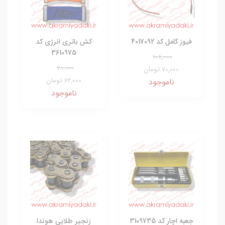
فیوز کامل کد 4017092
کش باتری انرژی کد
3610975
108,000
70,000
70,000 تومان
62,000 تومان
ناموجود
ناموجود
جعبه اچار کد 3109735
زنجیر طلایی هوندا