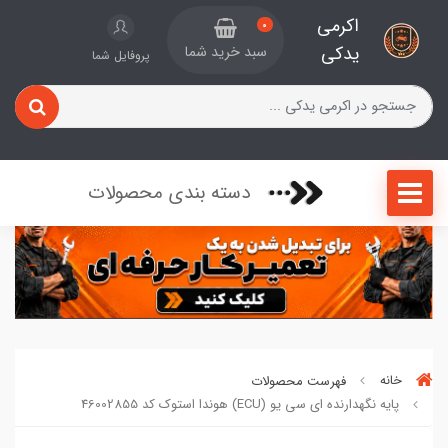
اکرمی
0
یدکی
سبد خرید شما
پروفایل شما
دسته بندی محصولات
خانه
فهرست محصولات
پایه نگهدارنده ای سی یو (ECU) هوندا استوک کد 46002855