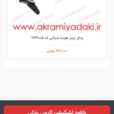
پدال ترمز هوندا شرکتی کد 9741005
447,000 تومان
دانلود اپلیکیشن اکرمی یدکی