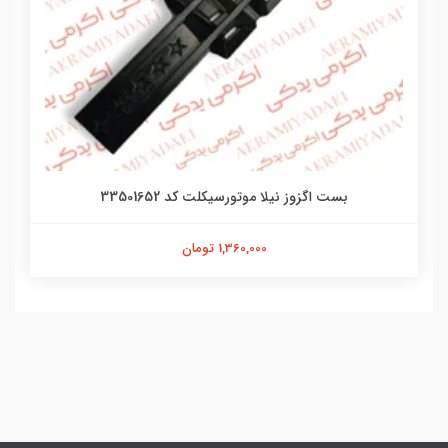
بست اگزوز نیلا موتورسیکلت کد 33501652
1,360,000 تومان