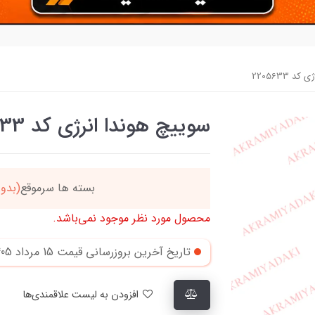
 2205633
سوییچ هوندا انرژی کد 2205633
دد
خریدتو به
5میلیون
بر
محصول مورد نظر موجود نمی‌باشد.
تاریخ آخرین بروزرسانی قیمت
15 مرداد 1405
افزودن به لیست علاقمندی‌ها