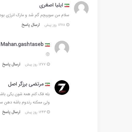
ایلیا اصغری
سلام من سوییچم گم شد و مارک انرژی بود 
ارسال پاسخ
1278 روز پیش
Mahan.gashtaseb
🤨
ارسال پاسخ
1277 روز پیش
مرتضی برزگر اصل
بله فک کنم همه شون یکی باشه
ولی ممکنه رندوم باشه دهن س
ارسال پاسخ
1243 روز پیش