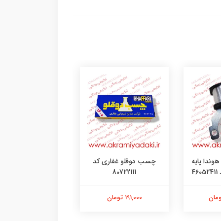
وندا پایه
چسب دوقلو غفاری کد
چسب فولاد هل ک
4
80722111
301221155
191,000 تومان
340,000 تومان