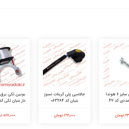
جالامپی پلی کربنات نسوز
پیچ کرپی سایز 6 هوندا
بوبین تکی برق ه
بنیان کد 063284
دار بنیان تکی کد 6052411
299,000 تومان
ومان
826,000 تومان