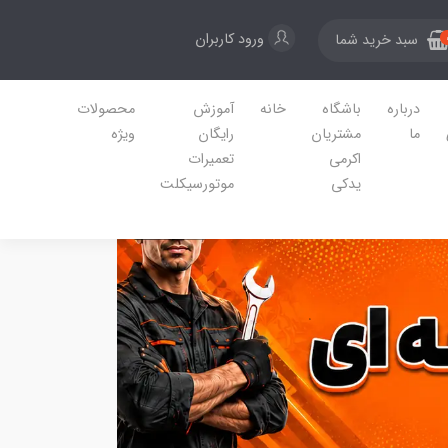
ورود کاربران
سبد خرید شما
درباره
باشگاه
خانه
آموزش
محصولات
ما
مشتریان
رایگان
ویژه
اکرمی
تعمیرات
یدکی
موتورسیکلت