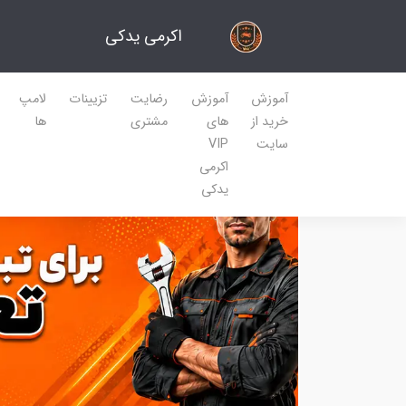
اکرمی یدکی
آموزش
آموزش
رضایت
تزیینات
لامپ
خرید از
های
مشتری
ها
سایت
VIP
اکرمی
یدکی