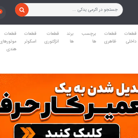
0
قطعات
قطعات
برچسب
برند
قطعات
قطعات
قطعات
داخلی
ظاهری
ها
ها
انژکتوری
اسکوتر
موتورهای
هندی