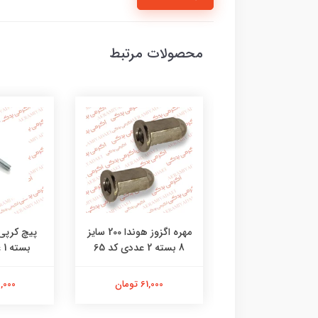
محصولات مرتبط
خالی پیستون هوندا
مهره اگزوز هوندا 200 سایز
8 بسته 2 عددی کد 65
بسته 1 عددی کد 47
309,000 تومان
61,000 تومان
23,000 ت