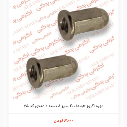
مهره اگزوز هوندا 200 سایز 8 بسته 2 عددی کد 65
61,000 تومان