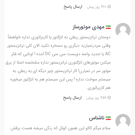
ارسال پاسخ
460 روز پیش
مهدی موتورساز
دوستان ترانزیستور ربطی به انژکتور یا کاربراتوری نداره خواهشاً
وقتی سردرنمیارید دیگری رو مسخره نکنید الان کلی ترانزیستور
AC یا جدید واسه دویست سی سی DC آمده ! اونایی که فکر
میکنن موتورهای انژکتوری ترانزیستور نداره مشخصه اصلا از برق
موتور سر در نمیارن! کار ترانزیستور چیز دیگه ای یه ربطی به
سیستم سوخت نداره ! پس این سیستم هم به انژکتور میخوره
هم کاربراتوری
ارسال پاسخ
459 روز پیش
ناشناس
سلام میگم کاکو این همون کوئل که رنگی میشه هست برقش