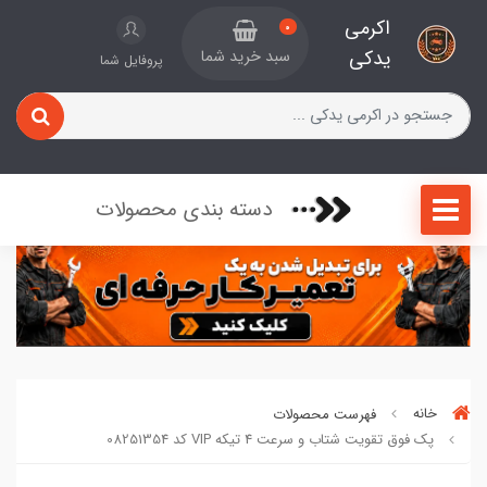
اکرمی
0
یدکی
سبد خرید شما
پروفایل شما
دسته بندی محصولات
خانه
فهرست محصولات
پک فوق تقویت شتاب و سرعت 4 تیکه VIP کد 08251354