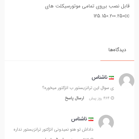
قابل نصب برروی تمامی موتورسیکلت های
125.150.200.250cc
دیدگاه‌ها
ناشناس
ی سوال این ترانزیستور ب انژکتور میخوره؟
ارسال پاسخ
464 روز پیش
ناشناس
داداش تو هنو نمیدونی انژکتور ترانزیستور نداره