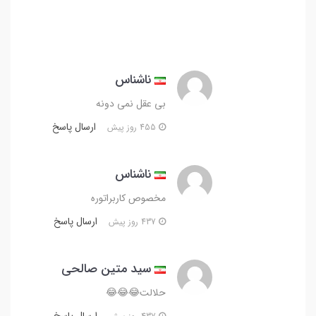
ناشناس
بی عقل نمی دونه
ارسال پاسخ
455 روز پیش
ناشناس
مخصوص کاربراتوره
ارسال پاسخ
437 روز پیش
سید متین صالحی
حلالت😂😂😂
ارسال پاسخ