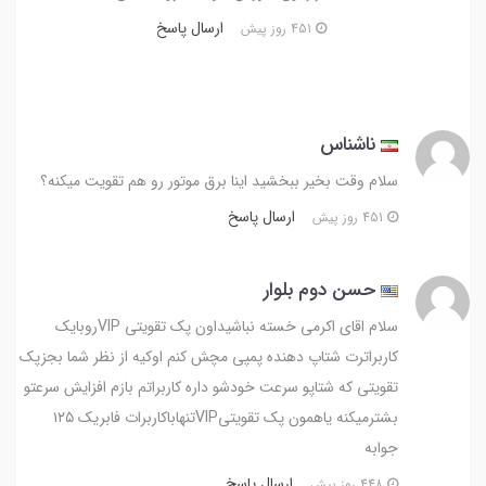
ارسال پاسخ
451 روز پیش
ناشناس
سلام وقت بخیر ببخشید اینا برق موتور رو هم تقویت میکنه؟
ارسال پاسخ
451 روز پیش
حسن دوم بلوار
سلام اقای اکرمی خسته نباشیداون پک تقویتی VIPروبایک
کاربراترت شتاپ دهنده پمپی مچش کنم اوکیه از نظر شما بجزپک
تقویتی که شتاپو سرعت خودشو داره کاربراتم بازم افزایش سرعتو
بشترمیکنه یاهمون پک تقویتیVIPتنهاباکاربرات فابریک ۱۲۵
جوابه
ارسال پاسخ
448 روز پیش