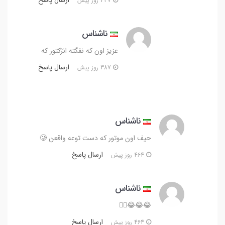
437 روز پیش
ناشناس
عزیز اون که نفگته انژکتور که
ارسال پاسخ
387 روز پیش
ناشناس
حیف اون موتور که دست توعه واقعن 🥲
ارسال پاسخ
464 روز پیش
ناشناس
😂😂😂👍🏻
ارسال پاسخ
464 روز پیش