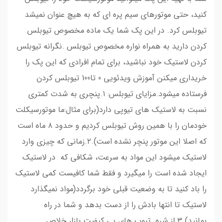
کنید، حتی موتورهای سیم پره ای که به هیچ عنوان نمیشد
تیوبلس کرد. در این پک شما یک ماده مخصوص تیوبلس
کردن دارید به همراه نواره مخصوص تیوبلس .نگرانه تیوبلس
کردن لاستیک خود نباشید، برای تمام افرادی که این پک را
خریداری میکنن آموزش ویدئویی 0 تا100 تیوبلس کردن
فرستاده میشود.مزایای تیوبلس: ۱.پنچری به شدت کمتری
نسبت به لاستیک های تیوپی دارد(برای مثال:ما موتورسیکلت
خودمان را با همین روش تیوبلس کردیم و حدود ۸ ماه است
که اصلا این موتور پنچر نشده است).۲.زمانی که چیزی وارد
لاستیک میشود این مواد به سرعت، شکافی که در لاستیک
ایجاد شده است را میگیرد و فقط شما کافیست کمی لاستیک
را باد کنید تا به وضعیت قبلی خود برگردد(مواد نمیگذارد
لاستیک تا انتها بادش را از دست بدهد و شما در راه
بمانید).۳.از شره تیوپ های بی کیفیت بازار خلاص