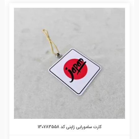
کارت سامورایی ژاپنی کد 130783558