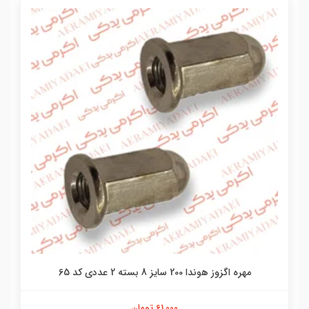
مهره اگزوز هوندا 200 سایز 8 بسته 2 عددی کد 65
61,000 تومان