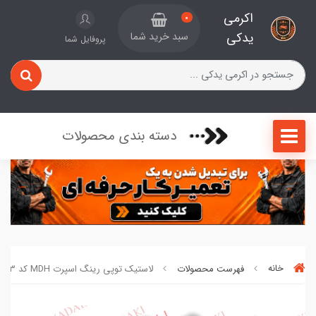
اکرمی
0
یدکی
سبد خرید شما
پروفایل شما
دسته بندی محصولات
خانه
فهرست محصولات
لاستیک توپی رینگ اسپرت MDH کد 520723