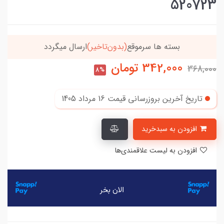
520723
خریدتو به
5میلیون
برسون،ارسالت‌رایگانه
342,000
تومان
368,000
8%
تاریخ آخرین بروزرسانی قیمت
16 مرداد 1405
افزودن به سبدخرید
افزودن به لیست علاقمندی‌ها