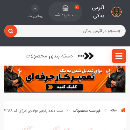
اکرمی
0
یدکی
سبد خرید شما
پروفایل شما
دسته بندی محصولات
خانه
فهرست محصولات
ست دنده زنجیر فولادی انرژی کد 47084368