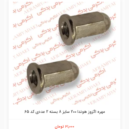
مهره اگزوز هوندا 200 سایز 8 بسته 2 عددی کد 65
61,000 تومان