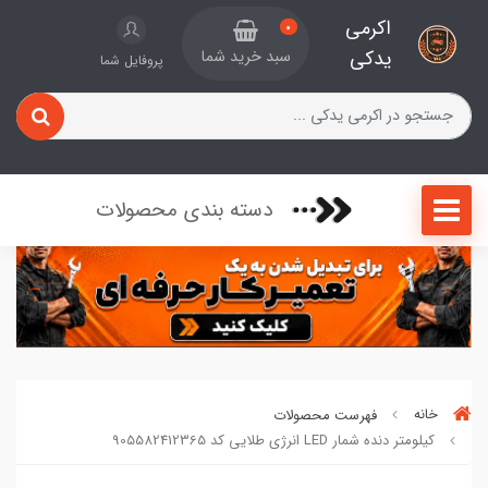
اکرمی
0
یدکی
سبد خرید شما
پروفایل شما
دسته بندی محصولات
خانه
فهرست محصولات
کیلومتر دنده شمار LED انرژی طلایی کد 905582412365