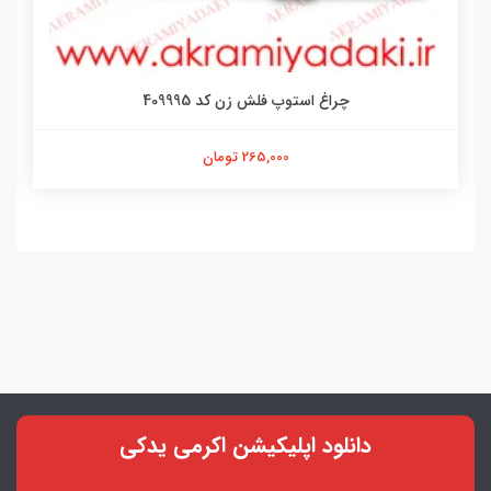
چراغ استوپ فلش زن کد 409995
265,000 تومان
دانلود اپلیکیشن اکرمی یدکی