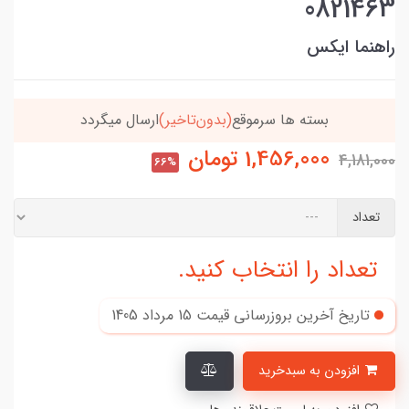
0821463
راهنما ایکس
خریدتو به
5میلیون
برسون،ارسالت‌رایگانه
1,456,000
تومان
4,181,000
66%
تعداد
تعداد را انتخاب کنید.
تاریخ آخرین بروزرسانی قیمت
15 مرداد 1405
افزودن به سبدخرید