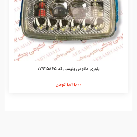
بلوری دافوس پلیسی کد 07925845
1,841,000 تومان