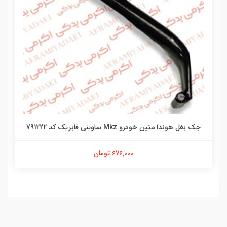
جک بغل هوندا متین خودرو Mkz ساوینی فابریک کد 791222
676,000 تومان