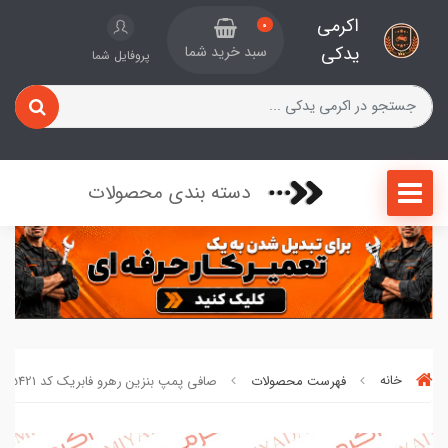
اکرمی
0
یدکی
سبد خرید شما
پروفایل شما
دسته بندی محصولات
خانه
فهرست محصولات
صافی پمپ بنزین رهرو فابریک کد 85421