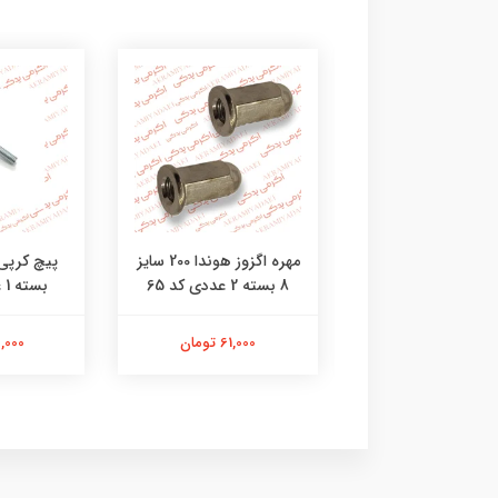
خالی پیستون هوندا
مهره اگزوز هوندا 200 سایز
8 بسته 2 عددی کد 65
بسته 1 عددی کد 47
309,000 تومان
61,000 تومان
23,000 ت