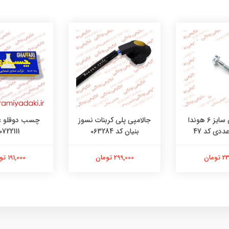
جالامپی پلی کربنات نسوز
پیچ کرپی سایز 6 هوندا
چسب دوقلو غ
بنیان کد 063284
0722111
299,000 تومان
ومان
191,000 تومان