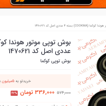
C) بسته 4 عددی اصل کد 1470621
عددی اصل کد 1470621
بوش توپی کوکما
ه
این کالا رو میتو
336,000
تومان
574,000
42%