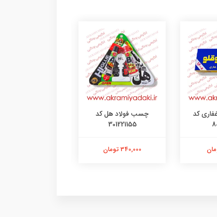
فاری کد
چسب فولاد هل کد
اسپری رنگ آبی ک
8704620
301221155
8
340,000 تومان
238,000 تومان