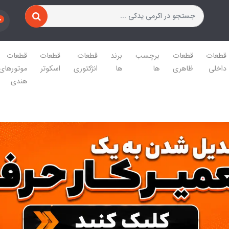
0
قطعات
قطعات
برچسب
برند
قطعات
قطعات
قطعات
داخلی
ظاهری
ها
ها
انژکتوری
اسکوتر
موتورهای
هندی