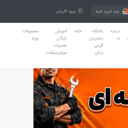
ورود کاربران
سبد خرید شما
درباره
باشگاه
خانه
آموزش
محصولات
ما
مشتریان
رایگان
ویژه
اکرمی
تعمیرات
یدکی
موتورسیکلت