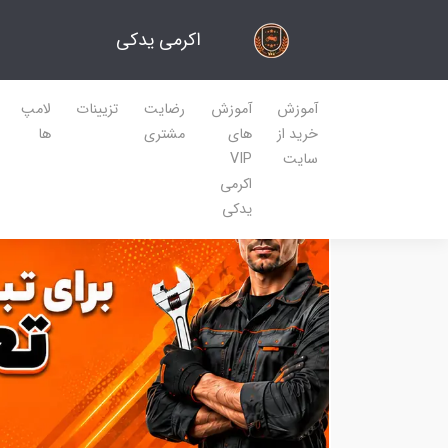
اکرمی یدکی
آموزش
آموزش
رضایت
تزیینات
لامپ
خرید از
های
مشتری
ها
سایت
VIP
اکرمی
یدکی