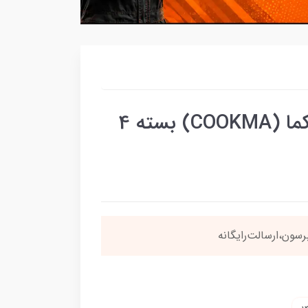
بوش توپی موتور هوندا کوکما (COOKMA) بسته 4
نی
4 قسطه
بخری