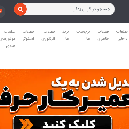
0
قطعات
قطعات
برچسب
برند
قطعات
قطعات
قطعات
داخلی
ظاهری
ها
ها
انژکتوری
اسکوتر
موتورهای
هندی