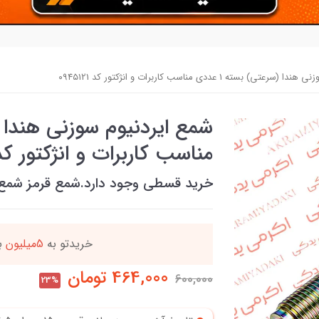
) بسته 1 عددی مناسب کاربرات و انژکتور کد ۰۹۴۵121
مناسب کاربرات و انژکتور کد ۴۵121
خرید قسطی وجود دارد.شمع قرمز شمع
دد
خریدتو به
5میلیون
بر
464,000
تومان
600,000
23%