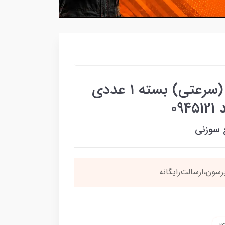
شمع ایردنیوم سوزنی هندا (سرعتی) بسته 1 عددی
۰۹
 سوزنی
سون،ارسالت‌رایگانه