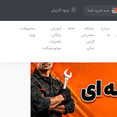
ورود کاربران
سبد خرید شما
درباره
باشگاه
خانه
آموزش
محصولات
ما
مشتریان
رایگان
ویژه
اکرمی
تعمیرات
یدکی
موتورسیکلت