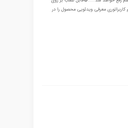
 هم رفع خواهد شد.....🔴قابل نصب بر روی
 هم انژکتوری و هم کاربراتوری.معرفی ویدئویی محصول را در