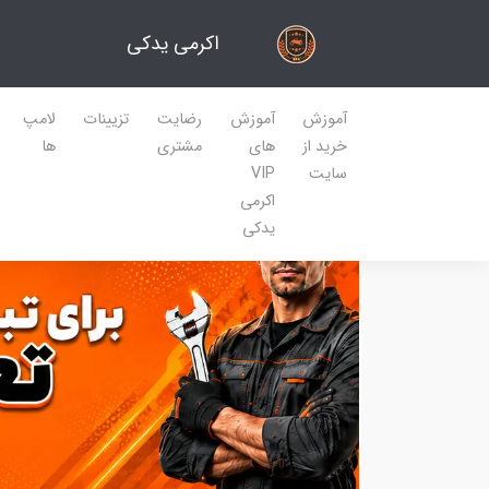
اکرمی یدکی
آموزش
آموزش
رضایت
تزیینات
لامپ
خرید از
های
مشتری
ها
سایت
VIP
اکرمی
یدکی