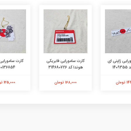
رایی فابریکی
کارت سامورایی ژاپنی کد
کارت سامورایی 
314
4570136854
8423658
تومان
125,000 تومان
125,000 تومان