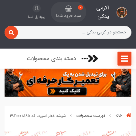
اکرمی
0
یدکی
سبد خرید شما
پروفایل شما
دسته بندی محصولات
خانه
فهرست محصولات
شیشه خطر اسپرت کد 4920008185