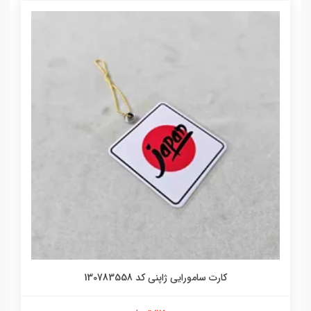
کارت سامورایی ژاپنی کد 130783558