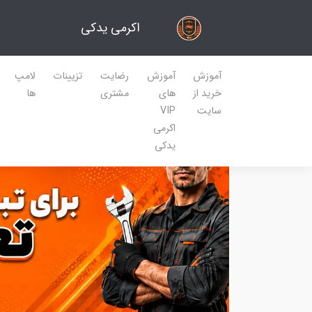
اکرمی یدکی
آموزش
آموزش
رضایت
تزیینات
لامپ
خرید از
های
مشتری
ها
سایت
VIP
اکرمی
یدکی