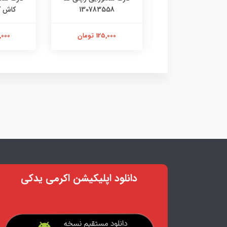
10786985
130783558
کاش کد 9355
125,000 تومان
125,000 تومان
144,000 
دانلود اپلیکیشن اکرمی یدکی