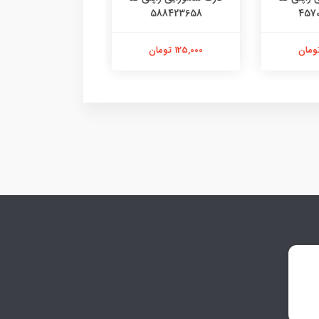
4780936515
588423658
457
125,000 تومان
103,000 تومان