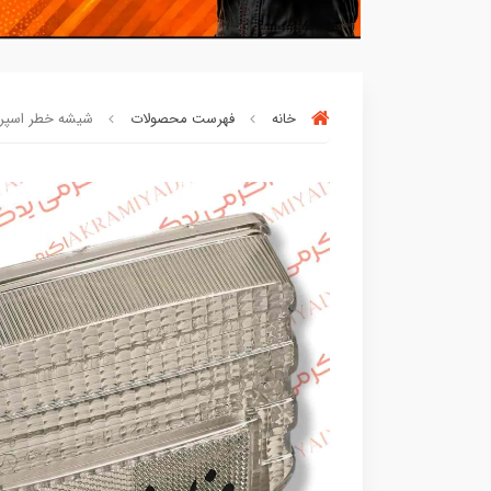
خانه
فهرست محصولات
شیشه خطر اسپرت کد 2
90٪ خریداران
،از این محصول راضی بود