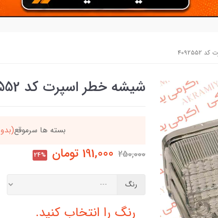
409255
شیشه خطر اسپرت کد 4092552
ن
بسته ها سرموقع
(بدون
191,000
تومان
250,000
24%
رنگ
رنگ را انتخاب کنید.