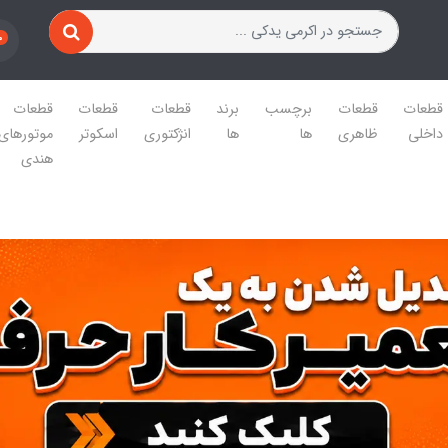
0
قطعات
قطعات
برچسب
برند
قطعات
قطعات
قطعات
داخلی
ظاهری
ها
ها
انژکتوری
اسکوتر
موتورهای
هندی