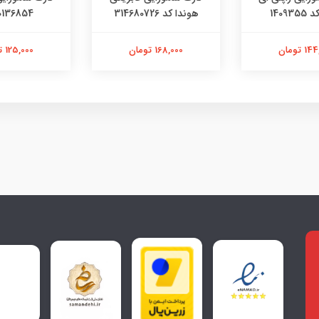
140
هوندا کد 314680726
0136854
تومان
168,000 تومان
125,000 تومان