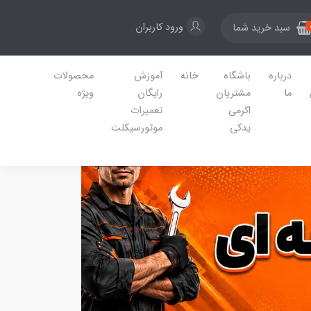
ورود کاربران
سبد خرید شما
درباره
باشگاه
خانه
آموزش
محصولات
ما
مشتریان
رایگان
ویژه
اکرمی
تعمیرات
یدکی
موتورسیکلت