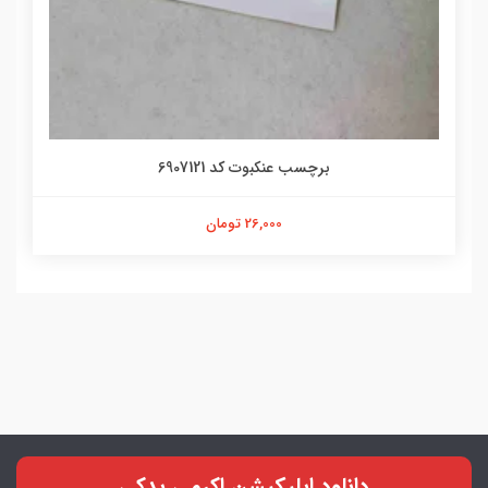
برچسب عنکبوت کد 6907121
26,000 تومان
دانلود اپلیکیشن اکرمی یدکی