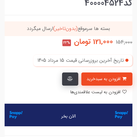
کد400004524
موقع
(بدون‌تاخیر)
ارسال میگردد
خریدتو به
5میلیون
121,000
تومان
154,000
22%
تاریخ آخرین بروزرسانی قیمت
15 مرداد 1405
افزودن به سبدخرید
افزودن به لیست علاقمندی‌ها