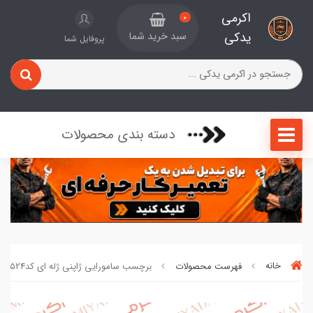
اکرمی
0
یدکی
سبد خرید شما
پروفایل شما
دسته بندی محصولات
خانه
فهرست محصولات
برچسب سامورایی ژاپنی ژله ای کد400004524