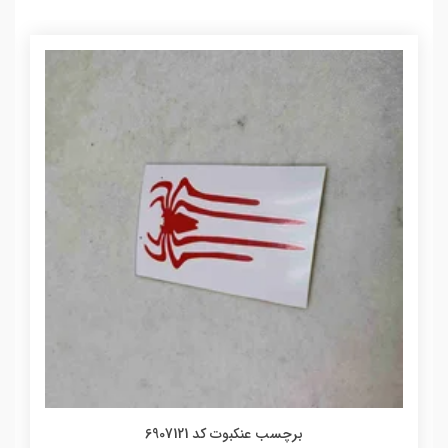
برچسب عنکبوت کد 6907121