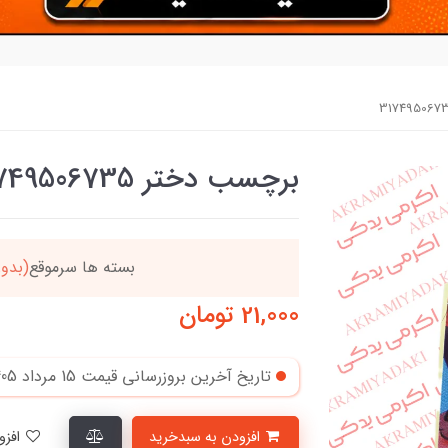
برچسب دختر 31749506735
ن
بسته ها سرموقع
(بدون
21,000
تومان
تاریخ آخرین بروزرسانی قیمت
15 مرداد 1405
افزودن به سبدخرید
افزودن به لیست علاقمندی‌ها