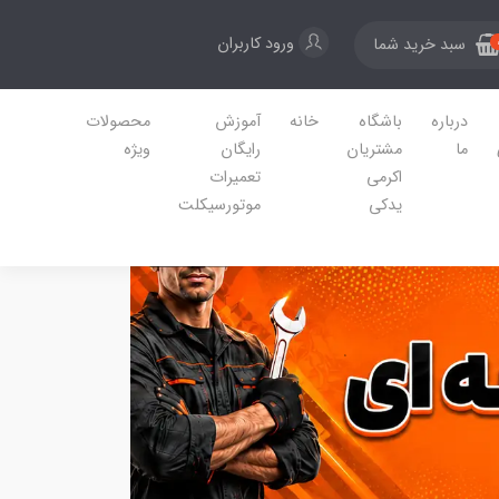
ورود کاربران
سبد خرید شما
درباره
باشگاه
خانه
آموزش
محصولات
ما
مشتریان
رایگان
ویژه
اکرمی
تعمیرات
یدکی
موتورسیکلت