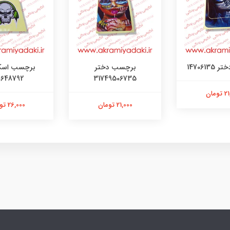
147061
برچسب دختر
برچسب اسک
0648792
31749506735
ومان
21,000 تومان
26,000 تومان