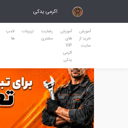
اکرمی یدکی
آموزش
آموزش
رضایت
تزیینات
لامپ
خرید از
های
مشتری
ها
سایت
VIP
اکرمی
یدکی