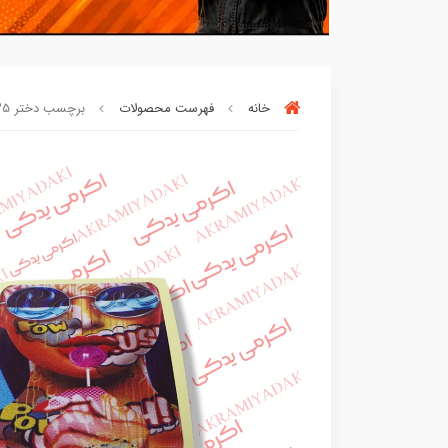
خانه
فهرست محصولات
برچسب دختر 31749506735
90٪ خریداران
،از این محصول راضی بود