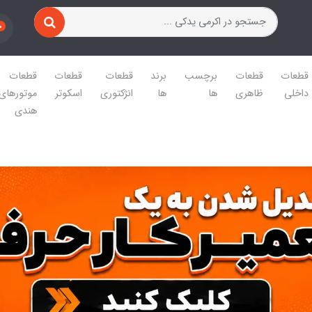
0
قطعات
قطعات
برچسب
برند
قطعات
قطعات
قطعات
داخلی
ظاهری
ها
ها
انژکتوری
اسکوتر
موتورهای
هندی