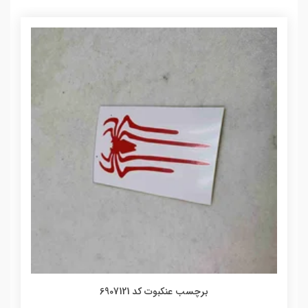
برچسب عنکبوت کد 6907121