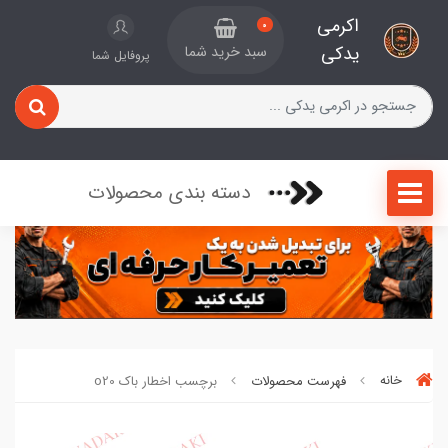
اکرمی
0
یدکی
سبد خرید شما
پروفایل شما
دسته بندی محصولات
خانه
فهرست محصولات
برچسب اخطار باک o20