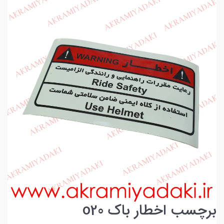
برچسب اخطار باک o20