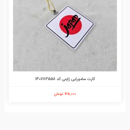
کارت سامورایی ژاپنی کد 130783558
125,000 تومان