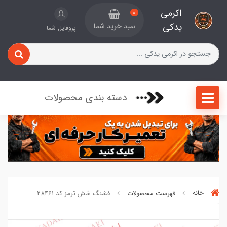
اکرمی
0
یدکی
سبد خرید شما
پروفایل شما
دسته بندی محصولات
خانه
فهرست محصولات
فشنگ شش ترمز کد 28461