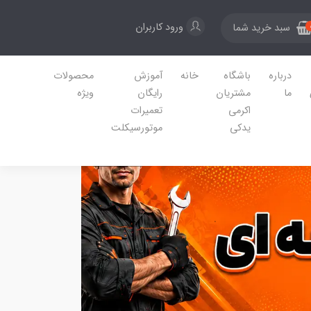
ورود کاربران
سبد خرید شما
درباره
باشگاه
خانه
آموزش
محصولات
ما
مشتریان
رایگان
ویژه
اکرمی
تعمیرات
یدکی
موتورسیکلت