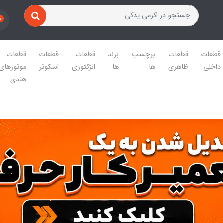
0
قطعات
قطعات
برچسب
برند
قطعات
قطعات
قطعات
داخلی
ظاهری
ها
ها
انژکتوری
اسکوتر
موتورهای
هندی