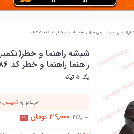
(تکمیل) هوندا دودی طلق راهنما راهنما و خطر کد 0902014786
شیشه راهنما و خطر(تکمیل
راهنما راهنما و خطر کد 0902014786
پک 5 تیکه
ه
این کالا رو میتو
219,000
تومان
228,000
4%