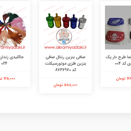
نما طرح دار پک
صافی بنزین رنتال صافی
جاکلیدی زندان
بنزین فلزی موتورسیکلت
024
کد 8736970
تومان
125,000 تومان
588,000 تومان