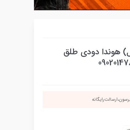
) هوندا دودی طلق
نی
4 قسطه
بخری