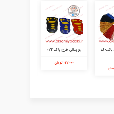
 بافت کد
رو پدالی طرح پا کد 032
چراغ استوپ فلش ز
409995
227,000 تومان
265,000 تومان