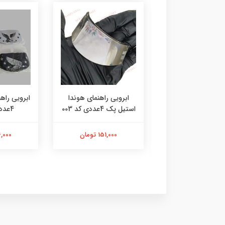
اسپیسر کمک ۵ سانتی
ابرویی راهنمای هوندا
ابرویی راه
ع دنده موتورسیکلت
استیل پک 4عددی کد 003
4عددی کد 004
کد 018
151,000 تومان
126,000 
495,000 تومان