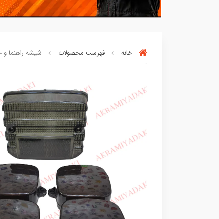
خانه
فهرست محصولات
شیشه راهنما و خطر
خریدتو به
5میلیون
برسون،ارسالت‌رایگان