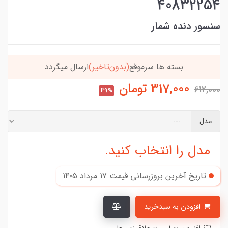
40832254
سنسور دنده شمار
خریدتو به
5میلیون
برسون،ارسالت‌رایگانه
317,000
تومان
612,000
49%
مدل
مدل را انتخاب کنید.
تاریخ آخرین بروزرسانی قیمت
17 مرداد 1405
افزودن به سبدخرید