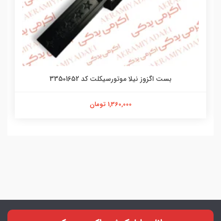
بست اگزوز نیلا موتورسیکلت کد 33501652
1,360,000 تومان