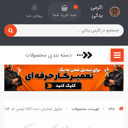
اکرمی
0
یدکی
سبد خرید شما
پروفایل شما
دسته بندی محصولات
خانه
فهرست محصولات
ماژول شمارش دنده LED توسن کد 40832254