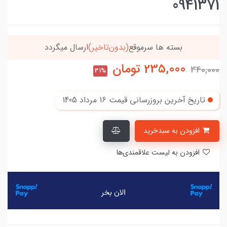
0941371
د
خریدتو به
5میلیون
برسون،ارسالت‌رایگانه
235,000
تومان
340,000
31%
تاریخ آخرین بروزرسانی قیمت
16 مرداد 1405
افزودن به سبدخرید
افزودن به لیست علاقمندی‌ها