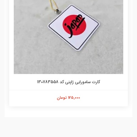
کارت سامورایی ژاپنی کد 130783558
125,000 تومان