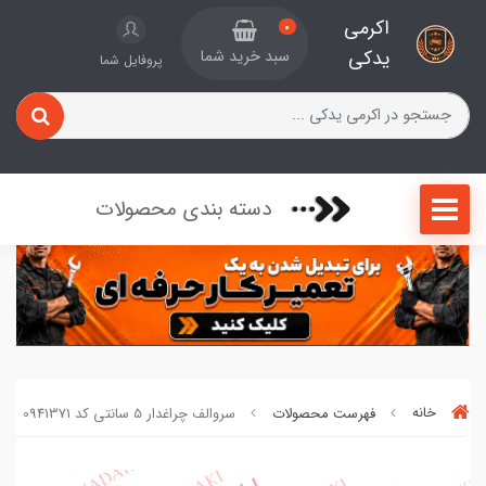
اکرمی
0
یدکی
سبد خرید شما
پروفایل شما
دسته بندی محصولات
خانه
فهرست محصولات
سروالف چراغدار 5 سانتی کد 0941371