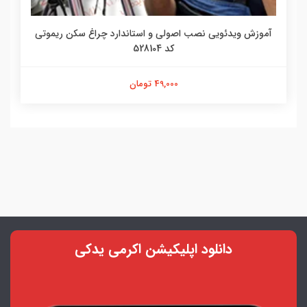
آموزش ویدئویی نصب اصولی و استاندارد چراغ سکن ریموتی
کد 528104
49,000 تومان
دانلود اپلیکیشن اکرمی یدکی