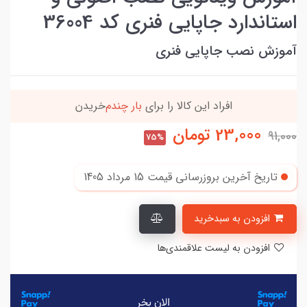
استاندارد جاپایی فنری کد 36004
آموزش نصب جاپایی فنری
90٪ خریداران
،از این محصول راضی بودن
23,000
تومان
91,000
75%
تاریخ آخرین بروزرسانی قیمت
15 مرداد 1405
افزودن به سبدخرید
افزودن به لیست علاقمندی‌ها