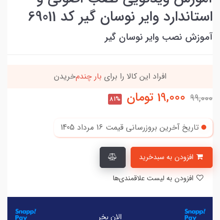
استاندارد وایر نوسان گیر کد 69011
آموزش نصب وایر نوسان گیر
دن
90٪ خریداران
،از این محصول راضی بودن
19,000
تومان
99,000
81%
تاریخ آخرین بروزرسانی قیمت
16 مرداد 1405
افزودن به سبدخرید
افزودن به لیست علاقمندی‌ها