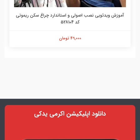
آموزش ویدئویی نصب اصولی و استاندارد چراغ سکن ریموتی
کد 528104
49,000 تومان
دانلود اپلیکیشن اکرمی یدکی