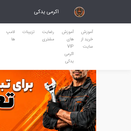
اکرمی یدکی
آموزش
آموزش
رضایت
تزیینات
لامپ
خرید از
های
مشتری
ها
سایت
VIP
اکرمی
یدکی