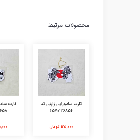
محصولات مرتبط
 سامورایی ژاپنی کد
کارت سامورایی ژاپنی کد
کارت س
6515
588423658
4570136854
125,000 تومان
125,000 تومان
103,000 