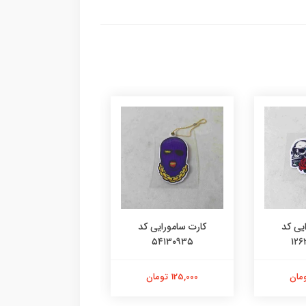
یی کد
کارت سامورایی کد
کارت سامورایی ک
40968053
9۱۷۳۰۴۱۴۴
۵۴
125,000 تومان
125,000 تومان