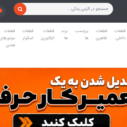
0
قطعات
قطعات
برچسب
برند
قطعات
قطعات
قطعات
داخلی
ظاهری
ها
ها
انژکتوری
اسکوتر
موتورهای
هندی