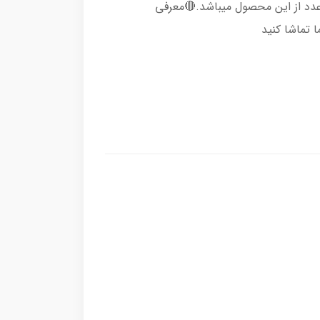
ت زده میکند.قیمت درج شده ،قیمت 4 عدد از این محصول میباشد.🔴معرفی
 تماشا کنید