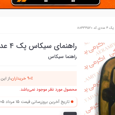
88434520
راهنمای سیکاس پک 4 عددی کد 88434520
راهنما سیکاس
90٪ خریداران
،از ای
محصول مورد نظر موجود نمی‌باشد.
تاریخ آخرین بروزرسانی قیمت
15 مرداد 1405