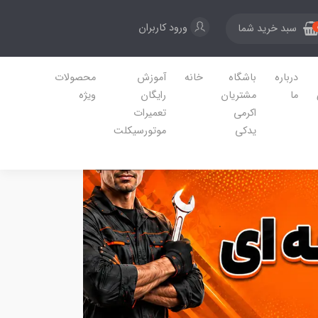
ورود کاربران
سبد خرید شما
درباره
باشگاه
خانه
آموزش
محصولات
ما
مشتریان
رایگان
ویژه
اکرمی
تعمیرات
یدکی
موتورسیکلت