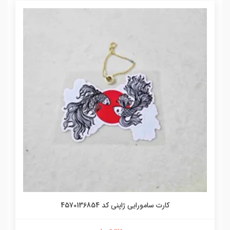
کارت سامورایی ژاپنی کد 4570136854