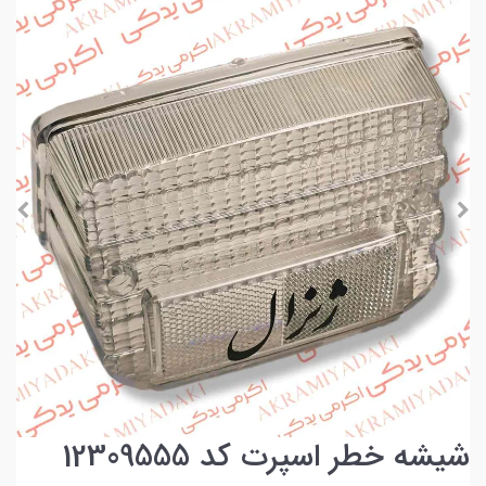
شیشه خطر اسپرت کد 12309555