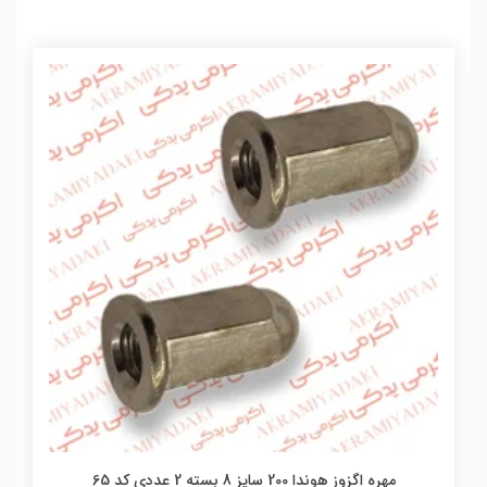
مهره اگزوز هوندا 200 سایز 8 بسته 2 عددی کد 65