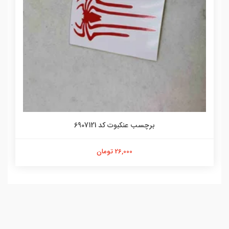
برچسب عنکبوت کد 6907121
26,000 تومان